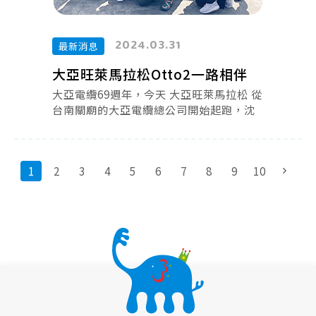
2024.03.31
最新消息
大亞旺萊馬拉松Otto2一路相伴
大亞電纜69週年，今天 大亞旺萊馬拉松 從
台南關廟的大亞電纜總公司開始起跑，沈
尚弘董事長領近7千人出發。賽事自2019
年舉辦至今， Otto2藝術美學 一路相伴。
1
2
3
4
5
6
7
8
9
10