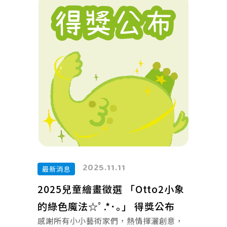
2025.11.11
最新消息
2025兒童繪畫徵選 「Otto2小象
的綠色魔法☆ﾟ.*･｡」 得獎公布
感謝所有小小藝術家們，熱情揮灑創意，