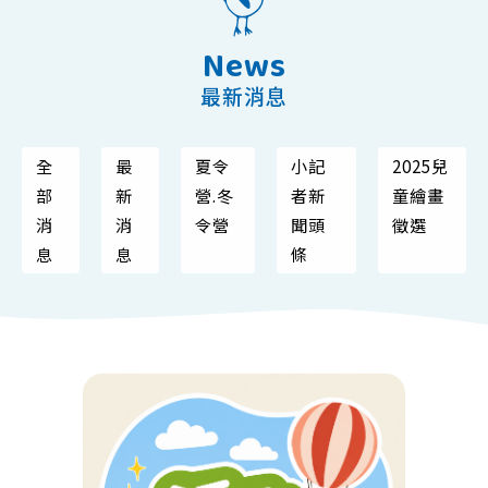
News
最新消息
全
最
夏令
小記
2025兒
部
新
營.冬
者新
童繪畫
消
消
令營
聞頭
徵選
息
息
條