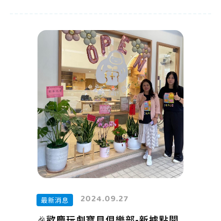
🔸中和環球店：新北市中和區中山路三段
122號3樓
2024.09.27
最新消息
🎉歡慶玩劇寶貝俱樂部-新據點開