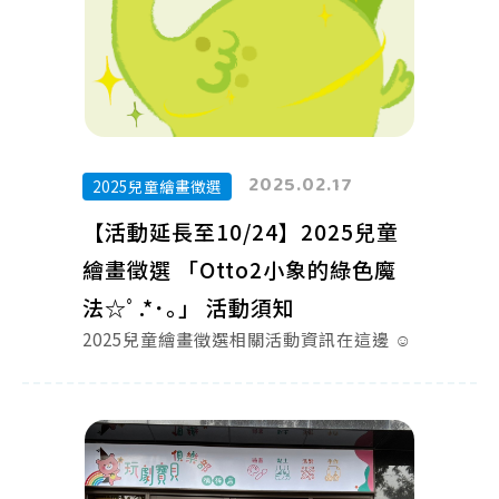
2025.02.17
2025兒童繪畫徵選
【活動延長至10/24】2025兒童
繪畫徵選 「Otto2小象的綠色魔
法☆ﾟ.*･｡」 活動須知
2025兒童繪畫徵選相關活動資訊在這邊 ☺