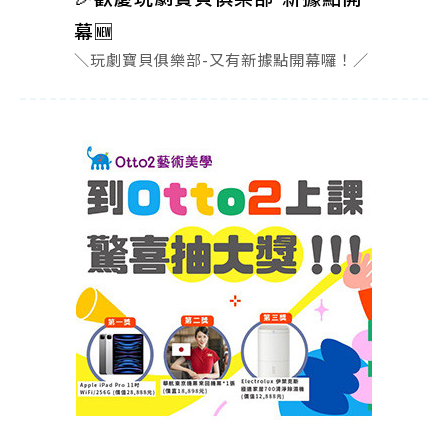
幕🆕
＼玩劇寶貝俱樂部-又有新據點開幕囉！／