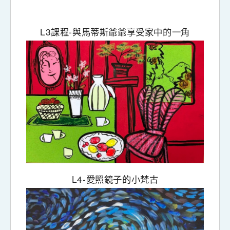
L3
-
課程
與馬蒂斯爺爺享受家中的一角
L4-
愛照鏡子的小梵古