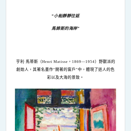
“小船靜靜往返
馬諦斯的海岸”
亨利
·
馬蒂斯（
Henri Matisse
，
1869—1954
）野獸派的
創始人，
其著名畫作“開著的窗戶”中，體現了迷人的色
彩以及大海的景致。