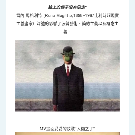
臉上的鴿子沒有飛走”
(Rene Magritte,1898~1967
雷內·馬格利特
比利時超現實
主義畫家）深遠的影響了波普藝術、簡約主義以及概念主
義。
MV
畫面妥妥的致敬“人類之子”