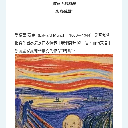
這世上的熱鬧
出自孤單”
Edvard Munch
1863
1944
愛德華·蒙克（
，
—
）
是否似曾
相識？因為這是在表情包中我們常用的一個，而他來自于
挪威畫家愛德華蒙克的作品“呐喊”。