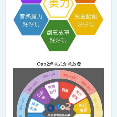
Otto2蜂巢式創意啟發