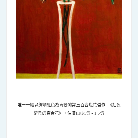
唯一一幅以絢爛紅色為背景的常玉百合瓶花傑作
-
《紅色
背景的百合花》，估價
HK$1
億
- 1.5
億