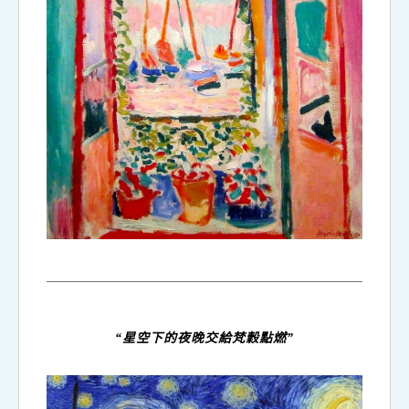
“
星空下的夜晚交給梵穀點燃
”