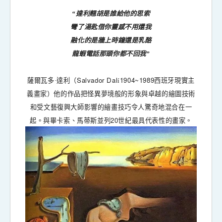
“達利翹胡是誰給他的思索
彎了湯匙借你靈感不用還我
融化的是牆上時鐘還是乳酪
龍蝦電話那頭你都不回我”
Salvador Dal
1904~1989
薩爾瓦多·達利（
í
西班牙現實主
義畫家）他的作品把怪異夢境般的形象與卓越的繪圖技術
和受文藝復興大師影響的繪畫技巧令人驚奇地混合在一
20
起。與畢卡索、馬蒂斯並列
世紀最具代表性的畫家。