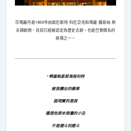
1869
-
莎瑪麗丹是
年由歐尼斯特·科尼亞克和瑪麗
露易絲·熱
夫婦創辦，目前已經被認定為歷史古跡，也是巴黎聞名的
商場之一。
“啊偏執是那馬格利特
被我變出的蘋果
超現實的是我
還是他原本想畫的小丑
不是煙斗的煙斗