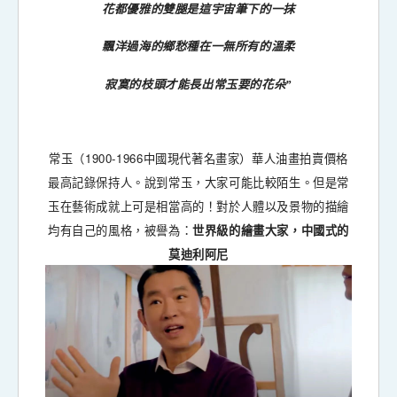
花都優雅的雙腿是這宇宙筆下的一抹
飄洋過海的鄉愁種在一無所有的溫柔
寂寞的枝頭才能長出常玉要的花朵”
1900-1966
常玉（
中國現代著名畫家）華人油畫拍賣價格
最高記錄保持人。說到常玉，大家可能比較陌生。但是常
玉在藝術成就上可是相當高的！對於人體以及景物的描繪
均有自己的風格，被譽為：
世界級的繪畫大家，中國式的
莫迪利阿尼