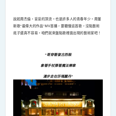
說起周杰倫，妥妥的頂流。也是許多人的青春年少。周董
MV
新歌“最偉大的作品”
首播，要聽懂這首歌，沒點藝術
底子還真不容易。咱們就來盤點歌裡面出現的藝術家吧！
“哥穿著復古西裝
拿著手杖彈著魔法樂章
漫步走在莎瑪麗丹”