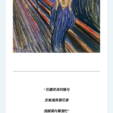
“花園流淌的陽光
空氣搖晃著花香
我請莫內幫個忙”