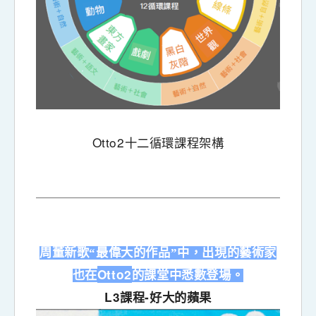
Otto2
十二循環課程架構
周董新歌“最偉大的作品”中，出現的藝術家
Otto2
也在
的課堂中悉數登場。
L3
-
課程
好大的蘋果