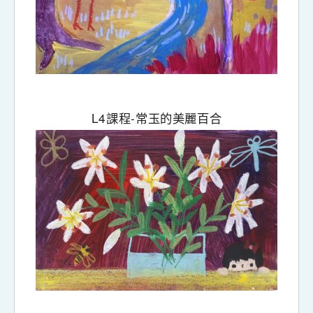
L4
-
課程
常玉的美麗百合